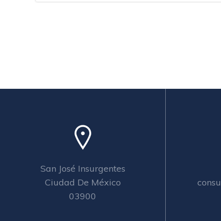
San José Insurgentes
Ciudad De México
consu
03900