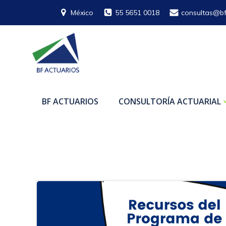
Saltar
México
55 5651 0018
consultas@bf
al
contenido
BF ACTUARIOS
CONSULTORÍA ACTUARIAL